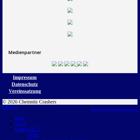
Medienpartner
Impressum
Datenschutz
Vereinssatzung
© 2026 Chemnitz Crashers
MENU
design: future werbeagentur chemnitz
Start
News
Saison 26/27
Team