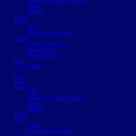
Spieler der Chemnitz Crashers
Tabelle
Spielplan
Partner
Shop
Trikot
CRASHERS MERCH
Tickets
Ticketinformationen
Online-Tickets
Dauerkarte 26/27
Fans
Young-crashers
Start
News
Saison 26/27
Team
Spieler der Chemnitz Crashers
Tabelle
Spielplan
Partner
Shop
Trikot
CRASHERS MERCH