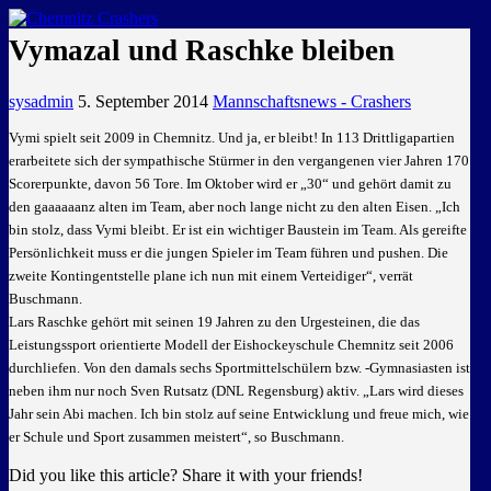
GEMEINSAM EINE LEIDENSCHAFT
Vymazal und Raschke bleiben
sysadmin
5. September 2014
Mannschaftsnews - Crashers
Vymi spielt seit 2009 in Chemnitz. Und ja, er bleibt! In 113 Drittligapartien
erarbeitete sich der sympathische Stürmer in den vergangenen vier Jahren 170
Scorerpunkte, davon 56 Tore. Im Oktober wird er „30“ und gehört damit zu
den gaaaaaanz alten im Team, aber noch lange nicht zu den alten Eisen. „Ich
bin stolz, dass Vymi bleibt. Er ist ein wichtiger Baustein im Team.
Als gereifte
Persönlichkeit muss er die jungen Spieler im Team führen und pushen. Die
zweite Kontingentstelle plane ich nun mit einem Verteidiger“, verrät
Buschmann.
Lars Raschke gehört mit seinen 19 Jahren zu den Urgesteinen, die das
Leistungssport orientierte Modell der Eishockeyschule Chemnitz seit 2006
durchliefen. Von den damals sechs Sportmittelschülern bzw. -Gymnasiasten ist
neben ihm nur noch Sven Rutsatz (DNL Regensburg) aktiv. „Lars wird dieses
Jahr sein Abi machen. Ich bin stolz auf seine Entwicklung und freue mich, wie
er Schule und Sport zusammen meistert“, so Buschmann.
Did you like this article? Share it with your friends!