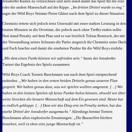
Jonsdorfer Kasten zu verzeichnen und stets stand damit das Spiel für die eine
oder die andere Mannschaft auf der Kippe.
„Im dritten Drittel wurde es eng.“
sagte der Wild Boys Stürmer Pierre Gläser nach dem Spiel zu dieser Situation.
Chemnitz rettete sich jedoch trotz Unterzahl mit einer starken Leistung in den
letzten Minuten in die Overtime, die jedoch auch ohne Treffer enden sollte.
Nun stand Penalty auf dem Plan und es war letztlich Tobias Rentzsch, der mit
der Verwandlung seines Schusses die Partie siegreich für Chemnitz unter Dach
und Fach brachte und damit die ersehnten Punkte für die Wild Boys einfuhr.
„Mit dem einen Punkt können wir zufrieden sein.“
fasste der Jonsdorfer
Trainer das Ergebnis des Spiels zusammen.
Wild Boys Coach Torsten Buschmann war nach dem Spiel entsprechend
zufrieden.
„Wir haben in den ersten beiden Dritteln genau unseren Plan
gespielt. Wir haben genau dass, was wir spielen wollten umgesetzt. […] Wir
haben in den letzten Spielen oft keine Punkte holen können, obwohl wir über
weite Strecken die bessere Mannschaft auf dem Eis gewesen sind. Heute hat
es endlich geklappt. […] Dass wir das Ding erst im Penalty ziehen, hat das
starke Drittel der Jonsdorfer ausgemacht.“
Allerdings bremst Torsten
Buschmann allzu euphorische Erwartungen:
„Die Baustellen bleiben
bestehen, weil es eben eine junge Mannschaft ist.“