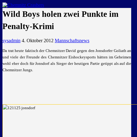
GEMEINSAM EINE LEIDENSCHAFT
Wild Boys holen zwei Punkte im
Penalty-Krimi
sysadmin
4. Oktober 2012
Mannschaftsnews
Da trat heute faktisch der Chemnitzer David gegen den Jonsdorfer Goliath an
und viele der Freunde des Chemnitzer Eishockeysports hätten im Geheimen
wohl eher doch für Jonsdorf als Sieger der heutigen Partie getippt als auf die
Chemnitzer Jungs.