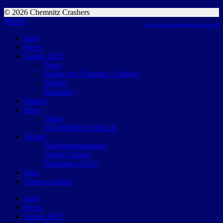
© 2026 Chemnitz Crashers
MENU
design: future werbeagentur chemnitz
Start
News
Saison 26/27
Team
Spieler der Chemnitz Crashers
Tabelle
Spielplan
Partner
Shop
Trikot
CRASHERS MERCH
Tickets
Ticketinformationen
Online-Tickets
Dauerkarte 26/27
Fans
Young-crashers
Start
News
Saison 26/27