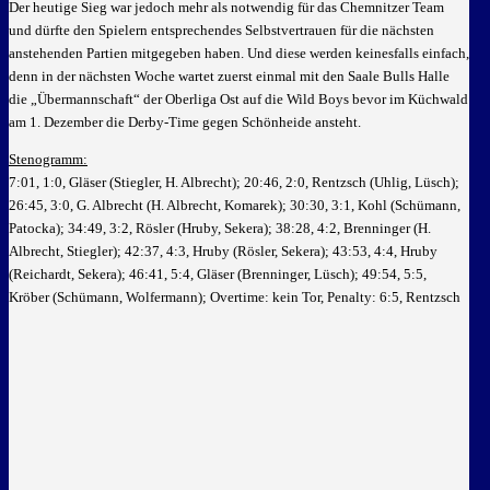
Der heutige Sieg war jedoch mehr als notwendig für das Chemnitzer Team
und dürfte den Spielern entsprechendes Selbstvertrauen für die nächsten
anstehenden Partien mitgegeben haben. Und diese werden keinesfalls einfach,
denn in der nächsten Woche wartet zuerst einmal mit den Saale Bulls Halle
die „Übermannschaft“ der Oberliga Ost auf die Wild Boys bevor im Küchwald
am 1. Dezember die Derby-Time gegen Schönheide ansteht.
Stenogramm:
7:01, 1:0, Gläser (Stiegler, H. Albrecht); 20:46, 2:0, Rentzsch (Uhlig, Lüsch);
26:45, 3:0, G. Albrecht (H. Albrecht, Komarek); 30:30, 3:1, Kohl (Schümann,
Patocka); 34:49, 3:2, Rösler (Hruby, Sekera); 38:28, 4:2, Brenninger (H.
Albrecht, Stiegler); 42:37, 4:3, Hruby (Rösler, Sekera); 43:53, 4:4, Hruby
(Reichardt, Sekera); 46:41, 5:4, Gläser (Brenninger, Lüsch); 49:54, 5:5,
Kröber (Schümann, Wolfermann); Overtime: kein Tor, Penalty: 6:5, Rentzsch