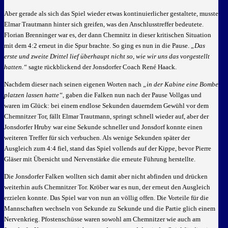
Aber gerade als sich das Spiel wieder etwas kontinuierlicher gestaltete, musste
Elmar Trautmann hinter sich greifen, was den Anschlusstreffer bedeutete.
Florian Brenninger war es, der dann Chemnitz in dieser kritischen Situation
mit dem 4:2 erneut in die Spur brachte. So ging es nun in die Pause.
„Das
erste und zweite Drittel lief überhaupt nicht so, wie wir uns das vorgestellt
hatten.“
sagte rückblickend der Jonsdorfer Coach René Haack.
Nachdem dieser nach seinen eigenen Worten nach
„in der Kabine eine Bombe
platzen lassen hatte“
, gaben die Falken nun nach der Pause Vollgas und
waren im Glück: bei einem endlose Sekunden dauerndem Gewühl vor dem
Chemnitzer Tor, fällt Elmar Trautmann, springt schnell wieder auf, aber der
Jonsdorfer Hruby war eine Sekunde schneller und Jonsdorf konnte einen
weiteren Treffer für sich verbuchen. Als wenige Sekunden später der
Ausgleich zum 4:4 fiel, stand das Spiel vollends auf der Kippe, bevor Pierre
Gläser mit Übersicht und Nervenstärke die erneute Führung herstellte.
Die Jonsdorfer Falken wollten sich damit aber nicht abfinden und drücken
weiterhin aufs Chemnitzer Tor. Kröber war es nun, der erneut den Ausgleich
erzielen konnte. Das Spiel war von nun an völlig offen. Die Vorteile für die
Mannschaften wechseln von Sekunde zu Sekunde und die Partie glich einem
Nervenkrieg. Pfostenschüsse waren sowohl am Chemnitzer wie auch am