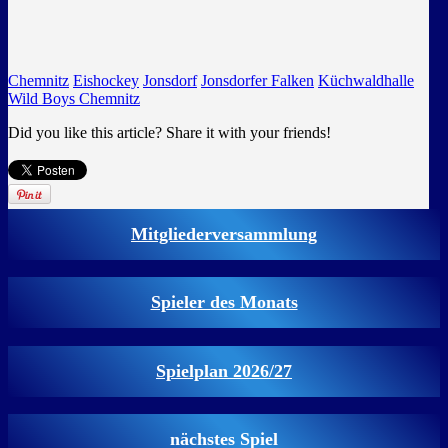
Chemnitz
Eishockey
Jonsdorf
Jonsdorfer Falken
Küchwaldhalle
Wild Boys Chemnitz
Did you like this article? Share it with your friends!
Mitgliederversammlung
Spieler des Monats
Spielplan 2026/27
nächstes Spiel