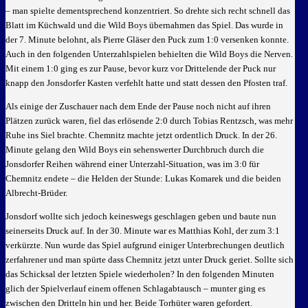
– man spielte dementsprechend konzentriert. So drehte sich recht schnell das
Blatt im Küchwald und die Wild Boys übernahmen das Spiel. Das wurde in
der 7. Minute belohnt, als Pierre Gläser den Puck zum 1:0 versenken konnte.
Auch in den folgenden Unterzahlspielen behielten die Wild Boys die Nerven.
Mit einem 1:0 ging es zur Pause, bevor kurz vor Drittelende der Puck nur
knapp den Jonsdorfer Kasten verfehlt hatte und statt dessen den Pfosten traf.
Als einige der Zuschauer nach dem Ende der Pause noch nicht auf ihren
Plätzen zurück waren, fiel das erlösende 2:0 durch Tobias Rentzsch, was mehr
Ruhe ins Siel brachte. Chemnitz machte jetzt ordentlich Druck. In der 26.
Minute gelang den Wild Boys ein sehenswerter Durchbruch durch die
Jonsdorfer Reihen während einer Unterzahl-Situation, was im 3:0 für
Chemnitz endete – die Helden der Stunde: Lukas Komarek und die beiden
Albrecht-Brüder.
Jonsdorf wollte sich jedoch keineswegs geschlagen geben und baute nun
seinerseits Druck auf. In der 30. Minute war es Matthias Kohl, der zum 3:1
verkürzte. Nun wurde das Spiel aufgrund einiger Unterbrechungen deutlich
zerfahrener und man spürte dass Chemnitz jetzt unter Druck geriet. Sollte sich
das Schicksal der letzten Spiele wiederholen? In den folgenden Minuten
glich der Spielverlauf einem offenen Schlagabtausch – munter ging es
zwischen den Dritteln hin und her. Beide Torhüter waren gefordert.