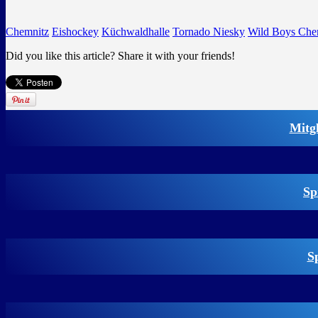
Chemnitz
Eishockey
Küchwaldhalle
Tornado Niesky
Wild Boys Che
Did you like this article? Share it with your friends!
Mitg
Sp
S