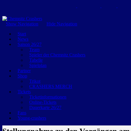
GEMEINSAM EINE LEIDENSCHAFT
Show Navigation
Hide Navigation
Start
News
Saison 26/27
Team
Spieler der Chemnitz Crashers
Tabelle
Spielplan
Partner
Shop
Trikot
CRASHERS MERCH
Tickets
Ticketinformationen
Online-Tickets
Dauerkarte 26/27
Fans
Young-crashers