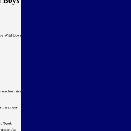
d Boys
die Wild Boys
rzeichner des
rlassen der
trafbank
treter des