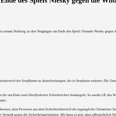
nde des Spiels Niesky gegen die Wil
nitz nimmt Stellung zu den Vorgängen am Ende des Spiels Tornado Niesky gegen 
tsbereich der Strafbänke zu Ausschreitungen, die in Straftaten endeten. Die Unte
n der am Ende total überforderten Schiedsrichter bemängeln. So wurde z.B. das Ve
ndet.
rkennen, dass Personen aus dem Sicherheitsbereich die zugängliche Chemnitzer S
 Verstoß gegen die Sicherheitsprinzipien. Wie kann es sein, dass offensichtlich Ver