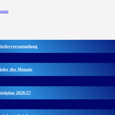
mnitz
liederversammlung
ieler des Monats
pielplan 2026/27