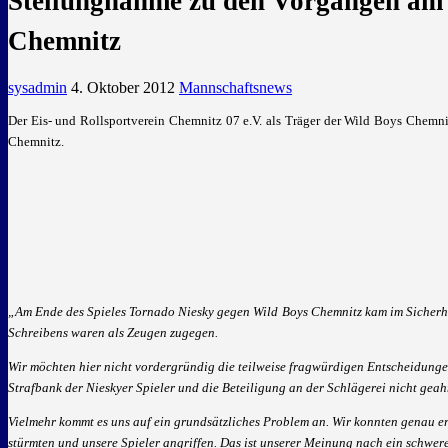
Stellungnahme zu den Vorgängen am E
Chemnitz
sysadmin
4. Oktober 2012
Mannschaftsnews
Der Eis- und Rollsportverein Chemnitz 07 e.V. als Träger der Wild Boys Chem
Chemnitz.
„Am Ende des Spieles Tornado Niesky gegen Wild Boys Chemnitz kam im Sicherhei
Schreibens waren als Zeugen zugegen.
Wir möchten hier nicht vordergründig die teilweise fragwürdigen Entscheidunge
Strafbank der Nieskyer Spieler und die Beteiligung an der Schlägerei nicht geah
Vielmehr kommt es uns auf ein grundsätzliches Problem an. Wir konnten genau e
stürmten und unsere Spieler angriffen. Das ist unserer Meinung nach ein schwerer