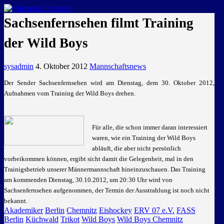
GEMEINSAM EINE LEIDENSCHAFT
Sachsenfernsehen filmt Training
der Wild Boys
sysadmin
4. Oktober 2012
Mannschaftsnews
Der Sender Sachsenfernsehen wird am Dienstag, dem 30. Oktober 2012,
Aufnahmen vom Training der Wild Boys drehen.
Für alle, die schon immer daran interessiert
waren, wie ein Training der Wild Boys
abläuft, die aber nicht persönlich
vorbeikommen können, ergibt sicht damit die Gelegenheit, mal in den
Trainigsbetrieb unserer Männermannschaft hineinzuschauen. Das Training
am kommenden Dienstag, 30.10.2012, um 20:30 Uhr wird von
Sachsenfernsehen aufgenommen, der Termin der Ausstrahlung ist noch nicht
bekannt.
Akademiker
Berlin
Chemnitz
Eishockey
ERV 07 e.V.
FASS
Berlin
Küchwald
Trikot
Wild Boys
Wild Boys Chemnitz