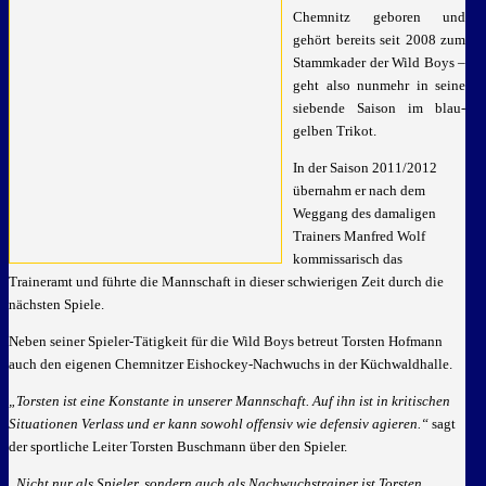
Chemnitz geboren und
gehört bereits seit 2008 zum
Stammkader der Wild Boys –
geht also nunmehr in seine
siebende Saison im blau-
gelben Trikot.
In der Saison 2011/2012
übernahm er nach dem
Weggang des damaligen
Trainers Manfred Wolf
kommissarisch das
Traineramt und führte die Mannschaft in dieser schwierigen Zeit durch die
nächsten Spiele.
Neben seiner Spieler-Tätigkeit für die Wild Boys betreut Torsten Hofmann
auch den eigenen Chemnitzer Eishockey-Nachwuchs in der Küchwaldhalle.
„Torsten ist eine Konstante in unserer Mannschaft. Auf ihn ist in kritischen
Situationen Verlass und er kann sowohl offensiv wie defensiv agieren.“
sagt
der sportliche Leiter Torsten Buschmann über den Spieler.
„Nicht nur als Spieler, sondern auch als Nachwuchstrainer ist Torsten