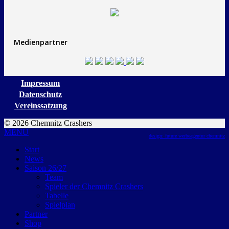
Medienpartner
Impressum
Datenschutz
Vereinssatzung
© 2026 Chemnitz Crashers
MENU
design: future werbeagentur chemnitz
Start
News
Saison 26/27
Team
Spieler der Chemnitz Crashers
Tabelle
Spielplan
Partner
Shop