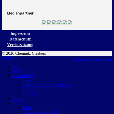
Medienpartner
Impressum
Datenschutz
Vereinssatzung
© 2026 Chemnitz Crashers
MENU
design: future werbeagentur chemnitz
Start
News
Saison 26/27
Team
Spieler der Chemnitz Crashers
Tabelle
Spielplan
Partner
Shop
Trikot
CRASHERS MERCH