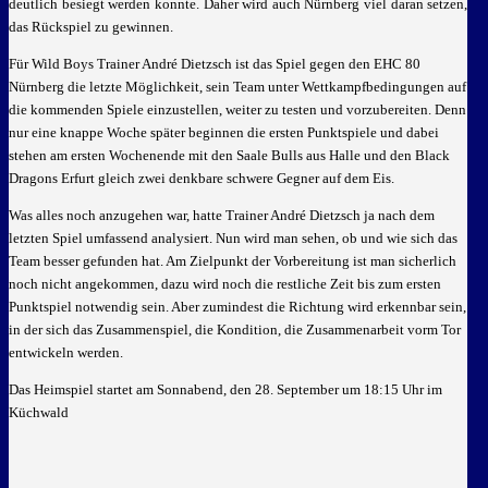
deutlich besiegt werden konnte. Daher wird auch Nürnberg viel daran setzen,
das Rückspiel zu gewinnen.
Für Wild Boys Trainer André Dietzsch ist das Spiel gegen den EHC 80
Nürnberg die letzte Möglichkeit, sein Team unter Wettkampfbedingungen auf
die kommenden Spiele einzustellen, weiter zu testen und vorzubereiten. Denn
nur eine knappe Woche später beginnen die ersten Punktspiele und dabei
stehen am ersten Wochenende mit den Saale Bulls aus Halle und den Black
Dragons Erfurt gleich zwei denkbare schwere Gegner auf dem Eis.
Was alles noch anzugehen war, hatte Trainer André Dietzsch ja nach dem
letzten Spiel umfassend analysiert. Nun wird man sehen, ob und wie sich das
Team besser gefunden hat. Am Zielpunkt der Vorbereitung ist man sicherlich
noch nicht angekommen, dazu wird noch die restliche Zeit bis zum ersten
Punktspiel notwendig sein. Aber zumindest die Richtung wird erkennbar sein,
in der sich das Zusammenspiel, die Kondition, die Zusammenarbeit vorm Tor
entwickeln werden.
Das Heimspiel startet am Sonnabend, den 28. September um 18:15 Uhr im
Küchwald