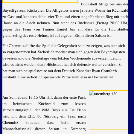
Höchstadt Alligators aus der
Bayerliga zum Rückspiel. Die Alligators waren ja letzte Woche im Küchwald
zu Gast und konnten dabei vier Tore und einen ungefährdeten Sieg mit nach
Hause an die Aisch nehmen. Nun steht das Rückspiel (Freitag 20:00 Uhr)
gegen das Team von Trainer Daniel Jun an, dass für die Höchstädter
gleichzeitig das erste Heimspiel auf eigenen Eis in dieser Saison ist.
Für Chemnitz dürfte das Spiel die Gelegenheit sein, zu zeigen, was man sich
so vorgenommen hat. Sicherlich möchte man sich gegen den Bayernligisten
beweisen und die Niederlage vom letzten Wochenende auswetzen. Leicht
wird es nicht werden, denn Höchstadt hat sich defensiv weiter verstärkt. So
hat man sich beispielsweise mit dem Deutsch-Kanadier Ryan Cornforth
verstärkt. Eine sicherlich spannende Partie steht also in Höchstadt an.
Am Sonnabend 18:15 Uhr fällt dann der erste Puck
im heimischen Küchwald zum letzten
Vorbereitungsspiel der Wild Boys aus Eis. Dann
wird mit dem EHC 80 Nürnberg ein Team nach
Chemnitz kommen, dass beim ersten
Mannschaftsspiel dieser Saison in Nürnberg