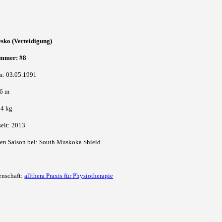
sko (Verteidigung)
mmer: #8
m: 03.05.1991
86 m
84 kg
seit: 2013
zten Saison bei: South Muskoka Shield
enschaft:
allthera Praxis für Physiotherapie