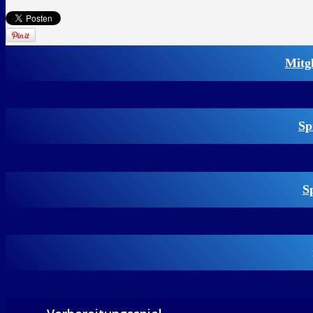
Mitg
Sp
S