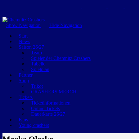
GEMEINSAM EINE LEIDENSCHAFT
Show Navigation
Hide Navigation
Start
News
Saison 26/27
Team
Spieler der Chemnitz Crashers
Tabelle
Spielplan
Partner
Shop
Trikot
CRASHERS MERCH
Tickets
Ticketinformationen
Online-Tickets
Dauerkarte 26/27
Fans
Young-crashers