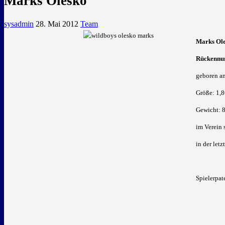
Marks Olesko
sysadmin
28. Mai 2012
Team
Marks Ole
Rückennu
geboren a
Größe: 1,
Gewicht: 
im Verein 
in der let
Spielerpat