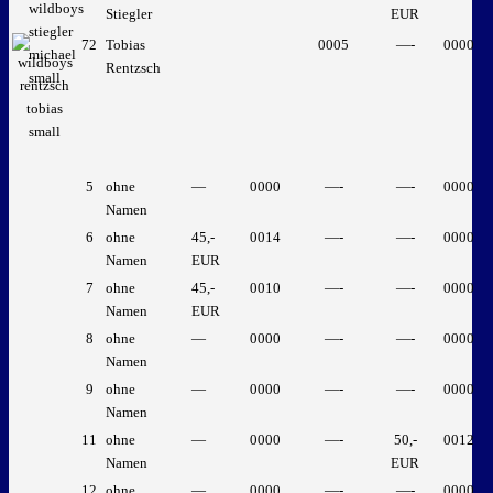
Stiegler
EUR
72
Tobias
0005
—-
0000
Rentzsch
5
ohne
—
0000
—-
—-
0000
Namen
6
ohne
45,-
0014
—-
—-
0000
Namen
EUR
7
ohne
45,-
0010
—-
—-
0000
Namen
EUR
8
ohne
—
0000
—-
—-
0000
Namen
9
ohne
—
0000
—-
—-
0000
Namen
11
ohne
—
0000
—-
50,-
0012
Namen
EUR
12
ohne
—
0000
—-
—-
0000