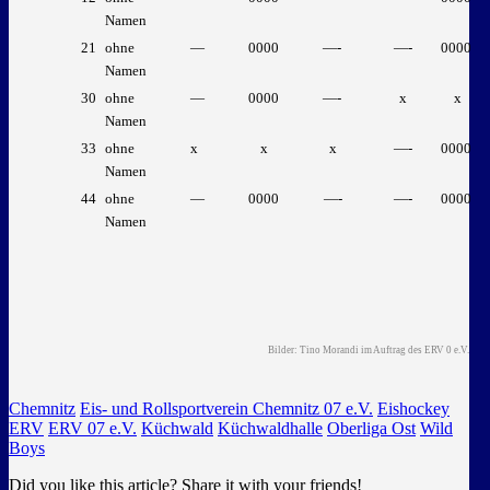
Namen
21
ohne
—
0000
—-
—-
0000
Namen
30
ohne
—
0000
—-
x
x
Namen
33
ohne
x
x
x
—-
0000
Namen
44
ohne
—
0000
—-
—-
0000
Namen
Bilder: Tino Morandi im Auftrag des ERV 0 e.V.
Chemnitz
Eis- und Rollsportverein Chemnitz 07 e.V.
Eishockey
ERV
ERV 07 e.V.
Küchwald
Küchwaldhalle
Oberliga Ost
Wild
Boys
Did you like this article? Share it with your friends!