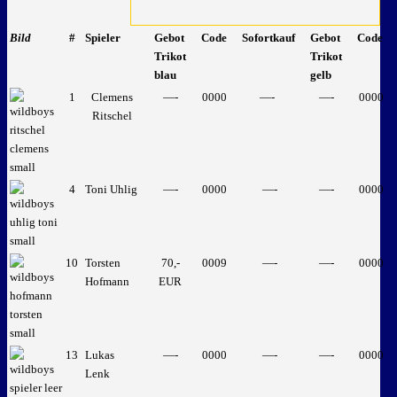
Bild
#
Spieler
Gebot
Code
Sofortkauf
Gebot
Code
Trikot
Trikot
blau
gelb
1
Clemens
—-
0000
—-
—-
0000
Ritschel
4
Toni Uhlig
—-
0000
—-
—-
0000
10
Torsten
70,-
0009
—-
—-
0000
Hofmann
EUR
13
Lukas
—-
0000
—-
—-
0000
Lenk