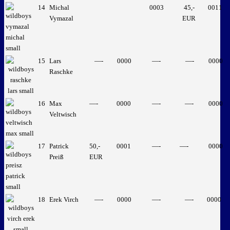
14
Michal
0003
45,-
0011
Vymazal
EUR
15
Lars
—-
0000
—-
—-
0000
Raschke
16
Max
—-
0000
—-
—-
0000
Veltwisch
17
Patrick
50,-
0001
—-
—-
0000
Preiß
EUR
18
Erek Virch
—-
0000
—-
—-
0000