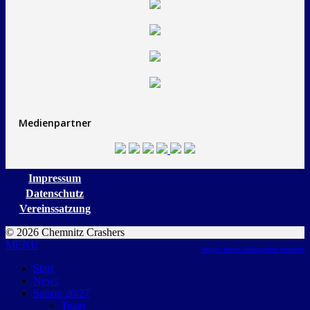
Medienpartner
Impressum
Datenschutz
Vereinssatzung
© 2026 Chemnitz Crashers
MENU
design: future werbeagentur chemnitz
Start
News
Saison 26/27
Team