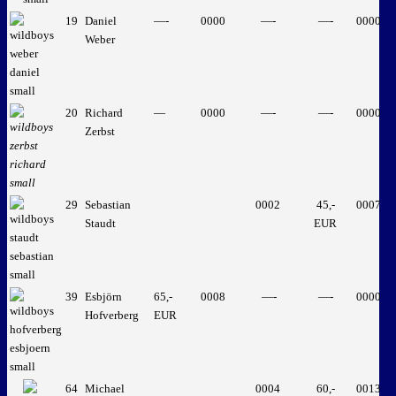
19
Daniel
—-
0000
—-
—-
0000
Weber
20
Richard
—
0000
—-
—-
0000
Zerbst
29
Sebastian
0002
45,-
0007
Staudt
EUR
39
Esbjörn
65,-
0008
—-
—-
0000
Hofverberg
EUR
64
Michael
0004
60,-
0013