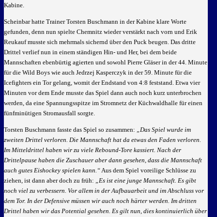
Kabine.
Scheinbar hatte Trainer Torsten Buschmann in der Kabine klare Worte
gefunden, denn nun spielte Chemnitz wieder verstärkt nach vorn und Erik
Reukauf musste sich mehrmals sichernd über den Puck beugen. Das dritte
Drittel verlief nun in einem ständigen Hin- und Her, bei dem beide
Mannschaften ebenbürtig agierten und sowohl Pierre Gläser in der 44. Minute
für die Wild Boys wie auch Jedrzej Kasperczyk in der 59. Minute für die
Icefighters ein Tor gelang, womit der Endstand von 4:8 feststand. Etwa vier
Minuten vor dem Ende musste das Spiel dann auch noch kurz unterbrochen
werden, da eine Spannungsspitze im Stromnetz der Küchwaldhalle für einen
fünfminütigen Stromausfall sorgte.
Torsten Buschmann fasste das Spiel so zusammen:
„Das Spiel wurde im
zweiten Drittel verloren. Die Mannschaft hat da etwas den Faden verloren.
Im Mitteldrittel haben wir zu viele Rebound-Tore kassiert. Nach der
Drittelpause haben die Zuschauer aber dann gesehen, dass die Mannschaft
auch gutes Eishockey spielen kann.“
Aus dem Spiel voreilige Schlüsse zu
ziehen, ist dann aber doch zu früh:
„Es ist eine junge Mannschaft. Es gibt
noch viel zu verbessern. Vor allem in der Aufbauarbeit und im Abschluss vor
dem Tor. In der Defensive müssen wir auch noch härter werden. Im dritten
Drittel haben wir das Potential gesehen. Es gilt nun, dies kontinuierlich über