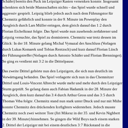
Schäfer) bereits den Puck im Leipziger Kasten versenken konnte. Insgesamt
schenkten sich beide Mannschaften nichts – das Spiel wurde schnell und
aggressiv gespielt. Leipzig blieb jedoch auch nach dem Führungstor für
Chemnitz gefährlich und konnte in der 9. Minute im Powerplay den
Ausgleich durch Lars Müller erringen, dem gleich darauf das 1:2 durch
Florian Eichelkraut folgte. Das Spiel wurde nun zusehends zerfahrener und
Leipzig versuchte, das Spiel zu dominieren. Chemnitz war trotz dessen im
Glück: In der 18. Minute gelang Michal Vymazal der Anschluss (Vorlagen
durch Lukas Komarek und Tobias Rentzsch) und kurz darauf Florian Lüsch
der Führungstreffer (Vorlagen durch Antonio Schäfer und Florian Brenninger).
So ging es verdient mit 3:2 in die Drittelpause.
Das zweite Drittel gehörte nun den Leipzigern, die sich nun deutlich im
Vorwärtsgang befanden. Das Spiel verlagerte sich nun in das Chemnitzer
Drittel und Louis-Vincent Albrecht wurde mehr und mehr durch den Leipziger
Sturm geprüft. So gelang dann auch Fabian Hadamik in der 28. Minute der
Ausgleich, dem kurz darauf das 3:4 durch Arthur Gross und das 3:5 durch
Thomas Vrba folgte. Chemnitz stand nun stark unter Druck und nur mit Mühe
konnte Chemnitz den drückenden Icefighters widerstehen. Jedoch musste
Chemnitz noch zwei weitere Tore (Jiri Mikesz in der 35. und Kevin Nighbert
in der 39. Minute) hinnehmen. So gingen die Wild Boys nach einem starken
2. Drittel der Leipziger mit bei einem deutlichen 3:7 Rückstand in die