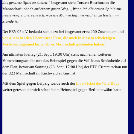
das gesamte Spiel zu ziehen.“
Insgesamt sieht Torsten Buschmann die
Mannschaft jedoch auf einem guten Weg:
„Wenn ich die ersten Spiele mit
heute vergleiche, sehe ich, was die Mannschaft inzwischen zu leisten im
Stande ist.“
Der ERV 07 e.V. bedankt sich dazu bei insgesamt etwa 250 Zuschauern und
vor allem bei den Chemnitzer Fans, die auch in diesem schwierigen
Vorbereitungsspiel hinter ihrer Mannschaft gestanden haben.
Am nächsten Freitag (21. Sept. 19:30 Uhr) steht nach einer weiteren
Vorbereitungswoche nun das Heimspiel gegen die Wölfe aus Schönheide auf
dem Plan, bevor am Sonntag (23. Sept. 17:00 Uhr) der ETC Crimmitschau mit
der U23 Mannschaft im Küchwald zu Gast ist.
Mit dem Spiel gegen Leipzig wurde auch der
Live-Ticker der Wild Boys
weiter getestet, der sich schon beim Heimspiel gegen Berlin bewährt hatte.