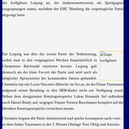
die Icefighters Leipzig an, die dankenswerterweise als Spielgegner
eingesprungen waren, nachdem der EHC Nürnberg die ursprüngliche Partie
abgesagt hatte.
Für Leipzig war dies die zweite Partie der Vorbereitung,
wobei man in den vergangenen Wochen hauptsächlich in
Chemnitzer Küchwald trainieren konnte. Leipzig galt
dennoch als der klare Favorit der Partie und wird auch als
möglicher Spitzenreiter der kommenden Saison gehandelt.
Chemnitz trat mit Louis-Vincentz Albrecht im Tor an, da der Elmar Trautmann
aufgrund seiner Berufung in den DEB-Kader nicht zur Verfügung stand.
Neben dem designierten Kontingentspieler Lukas Komarek lief außerdem
noch Daniel Brady auf, wogegen Trainer Torsten Buschmann komplett auf die
Dresdner Kontingentspieler verzichten musste.
Chemnitz begann die Partie dominierend und spielte konsequent nach vorn,
so dass Armin Trautmann in der 3. Minute (Vorlage Toni Uhlig und Antonio