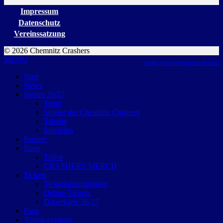
Impressum
Datenschutz
Vereinssatzung
© 2026 Chemnitz Crashers
MENU
design: future werbeagentur chemnitz
Start
News
Saison 26/27
Team
Spieler der Chemnitz Crashers
Tabelle
Spielplan
Partner
Shop
Trikot
CRASHERS MERCH
Tickets
Ticketinformationen
Online-Tickets
Dauerkarte 26/27
Fans
Young-crashers