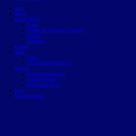
Start
News
Saison 26/27
Team
Spieler der Chemnitz Crashers
Tabelle
Spielplan
Partner
Shop
Trikot
CRASHERS MERCH
Tickets
Ticketinformationen
Online-Tickets
Dauerkarte 26/27
Fans
Young-crashers