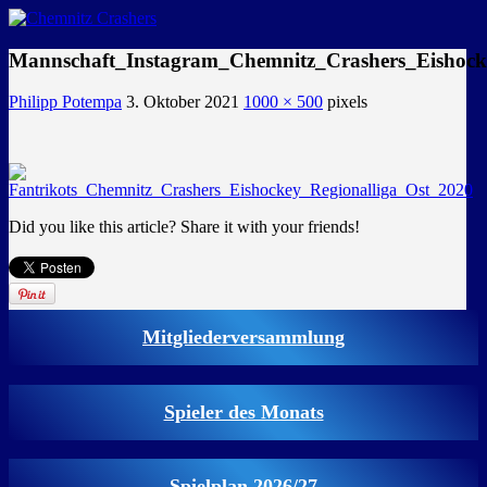
GEMEINSAM EINE LEIDENSCHAFT
Mannschaft_Instagram_Chemnitz_Crashers_Eishock
Philipp Potempa
3. Oktober 2021
1000 × 500
pixels
Did you like this article? Share it with your friends!
Mitgliederversammlung
Spieler des Monats
Spielplan 2026/27